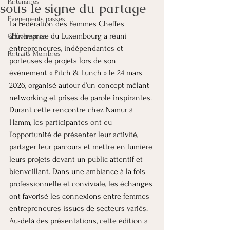
Partenaires
sous le signe du partage
Evénements passés
La Fédération des Femmes Cheffes 
d’Entreprise du Luxembourg a réuni 
Gouvernance
entrepreneures, indépendantes et 
Portraits Membres
porteuses de projets lors de son 
événement « Pitch & Lunch » le 24 mars 
2026, organisé autour d’un concept mêlant 
networking et prises de parole inspirantes.
Durant cette rencontre chez Namur à 
Hamm, les participantes ont eu 
l’opportunité de présenter leur activité, 
partager leur parcours et mettre en lumière 
leurs projets devant un public attentif et 
bienveillant. Dans une ambiance à la fois 
professionnelle et conviviale, les échanges 
ont favorisé les connexions entre femmes 
entrepreneures issues de secteurs variés.
Au-delà des présentations, cette édition a 