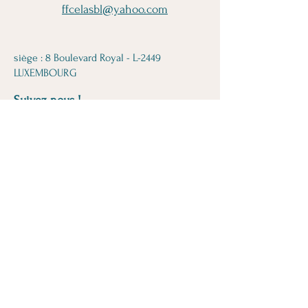
ffcelasbl@yahoo.com
siège : 8 Boulevard Royal - L-2449
LUXEMBOURG
Suivez-nous !
© 2024-2025 by