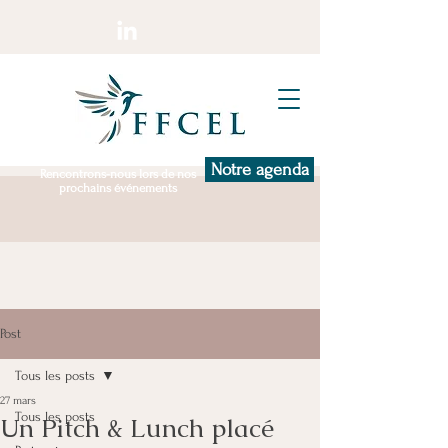
Notre agenda
Rencontrons-nous lors de nos
prochains événements
Post
Tous les posts
27 mars
Tous les posts
Un Pitch & Lunch placé