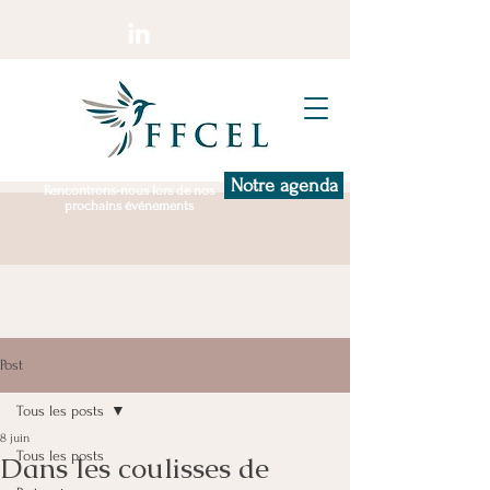
Notre agenda
Rencontrons-nous lors de nos
prochains événements
Post
Tous les posts
8 juin
Tous les posts
Dans les coulisses de