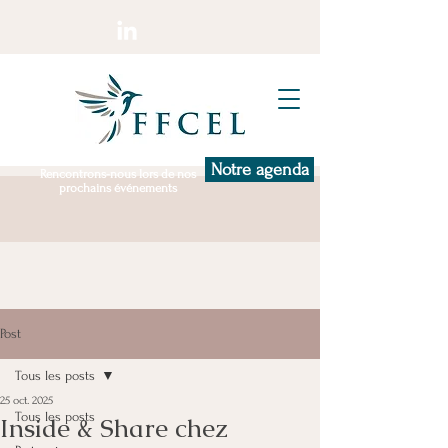
Notre agenda
Rencontrons-nous lors de nos
prochains événements
Post
Tous les posts
25 oct. 2025
Tous les posts
Inside & Share chez