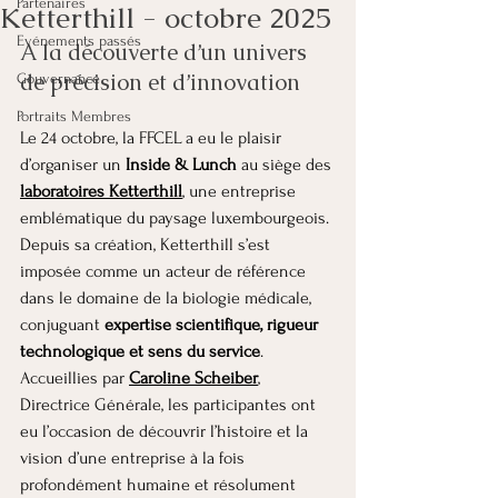
Partenaires
Ketterthill - octobre 2025
Evénements passés
A la découverte d’un univers 
de précision et d’innovation
Gouvernance
Portraits Membres
Le 24 octobre, la FFCEL a eu le plaisir 
d’organiser un 
Inside & Lunch
 au siège des 
laboratoires Ketterthill
, une entreprise 
emblématique du paysage luxembourgeois. 
Depuis sa création, Ketterthill s’est 
imposée comme un acteur de référence 
dans le domaine de la biologie médicale, 
conjuguant 
expertise scientifique, rigueur 
technologique et sens du service
.
Accueillies par 
Caroline Scheiber
, 
Directrice Générale, les participantes ont 
eu l’occasion de découvrir l’histoire et la 
vision d’une entreprise à la fois 
profondément humaine et résolument 