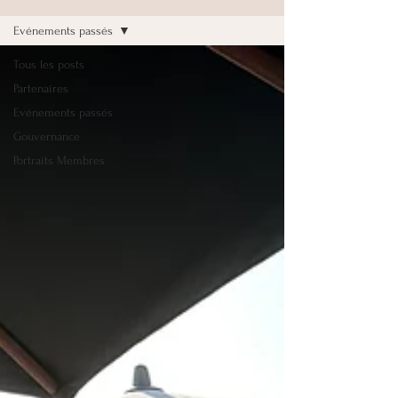
Evénements passés
Tous les posts
Partenaires
Evénements passés
Gouvernance
Portraits Membres