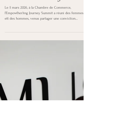
Danièle PICARD
19 mars
Evénements passés
Femmes en mouvement :
l’énergie de l’empowerment au
cœur de Luxembourg
Le 5 mars 2026, à la Chambre de Commerce,
l’Empow(her)ing Journey Summit a réuni des femmes
ett des hommes, venus partager une conviction
commune : l’égalité professionnelle. Pensé à l’occasion
de la Journée internationale des droits des femmes, ce
premier sommet organisé par les CFL avait une
ambition claire : ouvrir le dialogue sur les leviers
concrets permettant de faire progresser l’égalité et le