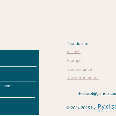
Plan du site
Accueil
A propos
Gouvernance
Devenir membre
léphone
ffcelasbl@yahoo.co
© 2024-2025 by