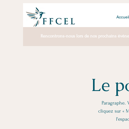
Accuei
Rencontrons-nous lors de nos prochains évén
Le po
Paragraphe. V
cliquez sur « M
l'espa