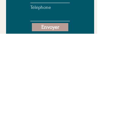
Téléphone
Envoyer
Plan du site
Accueil
A propos
Gouvernance
Sponsors
Actualités