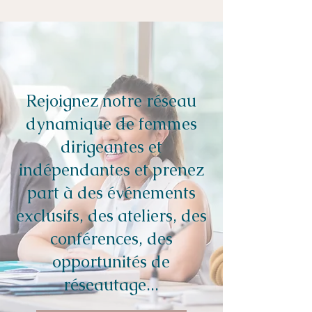
Rejoignez notre réseau
dynamique de femmes
dirigeantes et
indépendantes et prenez
part à des événements
exclusifs, des ateliers, des
conférences, des
opportunités de
réseautage...