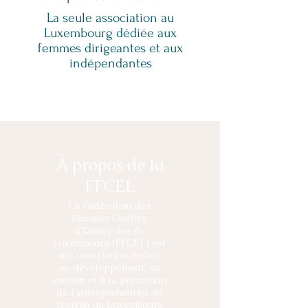
La seule association au
Luxembourg dédiée aux
femmes
dirigeantes et aux
indépendantes
À propos de la
FFCEL
La Fédération des
Femmes Cheffes
d'Entreprise du
Luxembourg (FFCEL) est
une association dédiée
au développement, au
soutien et à la promotion
de l'entrepreneuriat au
féminin au Luxembourg