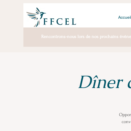
Accuei
Rencontrons-nous lors de nos prochains évén
Dîner 
Opport
conv