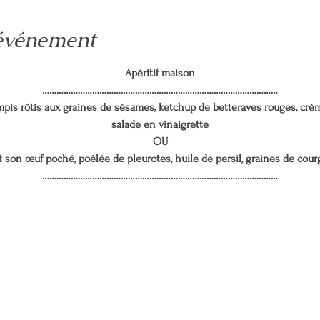
'événement
Apéritif maison
………………………………………………………………………………………
mpis rôtis aux graines de sésames, ketchup de betteraves rouges, crèm
salade en vinaigrette
OU
 son œuf poché, poêlée de pleurotes, huile de persil, graines de courg
………………………………………………………………………………………